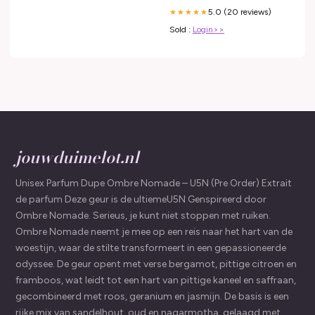
5.0 (20 reviews)
★★★★★
Sold :
Login>>
jouwduimelot.nl
Unisex Parfum Dupe Ombre Nomade – U5N (Pre Order) Extrait
de parfum Deze geur is de ultiemeU5N Genspireerd door
Ombre Nomade. Serieus, je kunt niet stoppen met ruiken.
Ombre Nomade neemt je mee op een reis naar het hart van de
woestijn, waar de stilte transformeert in een gepassioneerde
odyssee. De geur opent met verse bergamot, pittige citroen en
framboos, wat leidt tot een hart van pittige kaneel en saffraan,
gecombineerd met roos, geranium en jasmijn. De basis is een
rijke mix van sandelhout, oud en nagarmotha, gelaagd met