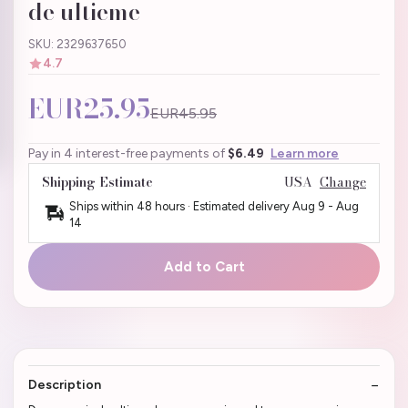
de ultieme
SKU: 2329637650
4.7
EUR25.95
EUR45.95
Pay in 4 interest-free payments of
$6.49
Learn more
Shipping Estimate
USA
Change
Ships within 48 hours · Estimated delivery
Aug 9
-
Aug
14
Add to Cart
Description