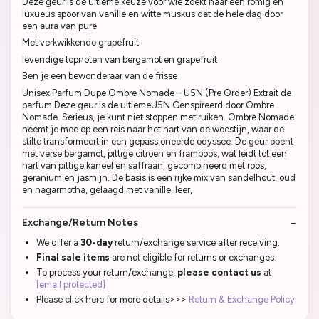
Deze geur is de ultieme keuze voor wie zoekt naar een romig en
luxueus spoor van vanille en witte muskus dat de hele dag door
een aura van pure
Met verkwikkende grapefruit
levendige topnoten van bergamot en grapefruit
Ben je een bewonderaar van de frisse
Unisex Parfum Dupe Ombre Nomade – U5N (Pre Order) Extrait de
parfum Deze geur is de ultiemeU5N Genspireerd door Ombre
Nomade. Serieus, je kunt niet stoppen met ruiken. Ombre Nomade
neemt je mee op een reis naar het hart van de woestijn, waar de
stilte transformeert in een gepassioneerde odyssee. De geur opent
met verse bergamot, pittige citroen en framboos, wat leidt tot een
hart van pittige kaneel en saffraan, gecombineerd met roos,
geranium en jasmijn. De basis is een rijke mix van sandelhout, oud
en nagarmotha, gelaagd met vanille, leer,
Exchange/Return Notes
We offer a
30-day
return/exchange service after receiving.
Final sale items
are not eligible for returns or exchanges.
To process your return/exchange,
please contact us
at
[email protected]
Please click here for more details>>>
Return & Exchange Policy