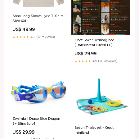
Bone Long Sleeve Lyric T-Shirt
Size:XXL
US$ 49.99
★★★★★
4.2 (17 reviews)
Chet Baker Re:imagined
(Transparent Green LP)
m.A.A.d city [ International
US$ 29.99
Explicit Version w/Remixes ]
★★★★★
4.9 (20 reviews)
Zwembril Draco Blue Dragon
3+ Bling2o L4
Beach Triplet set - Quut
US$ 29.99
miniland