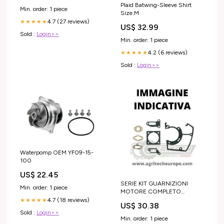
Plaid Batwing-Sleeve Shirt
Min. order: 1 piece
Size:M
4.7 (27 reviews)
★★★★★
US$ 32.99
Sold :
Login>>
Min. order: 1 piece
4.2 (6 reviews)
★★★★★
Sold :
Login>>
Waterpomp OEM YF09-15-
100
US$ 22.45
SERIE KIT GUARNIZIONI
Min. order: 1 piece
MOTORE COMPLETO
DECESPUGLIATORE ECHO
4.7 (18 reviews)
★★★★★
US$ 30.38
SRM 3605 CILINDRO Pignoni
Sold :
Login>>
Motosega
Min. order: 1 piece