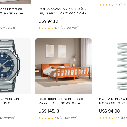
★★★★★
4.9 (24 
senza Materasso
MOLLA KAWASAKI KX 250 (02-
 100x200 cm in
08) FORCELLA COPPIA 4.4N -
K-TECH beta-rr-125-2010-
US$ 94.10
esi8259469
(8 reviews)
★★★★★
4.8 (22 reviews)
 G-Metal GM-
Letto Libreria senza Materasso
MOLLA KTM 250 E
ULTIMO
Marrone Cera 180x200 cm in
MONO 66-69-72N
POI ESAURITO
Pino SmartTv
husqvarna-te-30
US$ 145.13
US$ 94.08
esi1541840
(17 reviews)
★★★★★
4.6 (25 reviews)
★★★★★
4.4 (19 