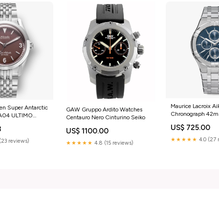
Maurice Lacroix A
en Super Antarctic
GAW Gruppo Ardito Watches
Chronograph 42m
A04 ULTIMO
Centauro Nero Cinturino Seiko
SS002-430-1 A.C
POI ESAURITO
US$ 725.00
8
US$ 1100.00
★★★★★
4.0 (27 
(23 reviews)
★★★★★
4.8 (15 reviews)