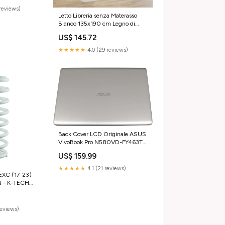
reviews)
Letto Libreria senza Materasso
Bianco 135x190 cm Legno di
Pino SmartTv
US$ 145.72
★★★★★
4.0 (29 reviews)
Back Cover LCD Originale ASUS
VivoBook Pro N580VD-FY463TS
- Oro tastiera-notebook
US$ 159.99
★★★★★
4.1 (21 reviews)
XC (17-23)
 - K-TECH
0-2024-
reviews)