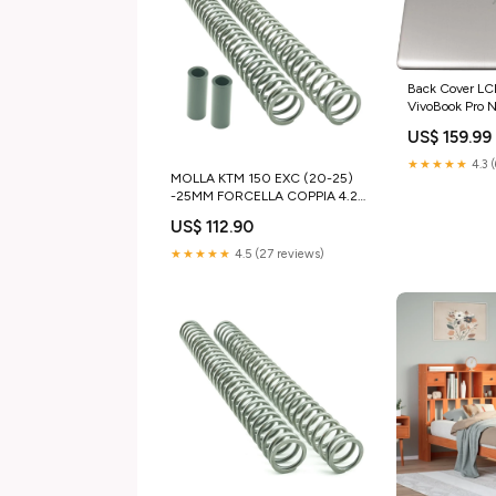
Back Cover LC
VivoBook Pro
Oro batteria-n
US$ 159.99
★★★★★
4.3 
MOLLA KTM 150 EXC (20-25)
-25MM FORCELLA COPPIA 4.2N
- K-TECH gas-gas-mc-250-
US$ 112.90
2008-esi1709427
★★★★★
4.5 (27 reviews)