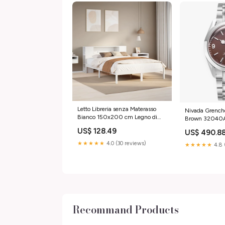
Letto Libreria senza Materasso
Nivada Grench
Bianco 150x200 cm Legno di
Brown 32040
Pino SmartTv
DISPONIBILE 
US$ 128.49
US$ 490.8
★★★★★
4.0 (30 reviews)
★★★★★
4.8 
Recommand Products