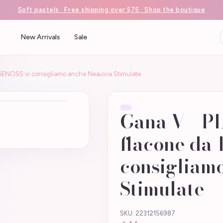
Soft pastels · Free shipping over $75 · Shop the boutique
New Arrivals
Sale
 GENOSS vi consigliamo anche Neauvia Stimulate
Gana V - PL
flacone da 
consigliam
Stimulate
SKU: 22312156987