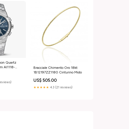
ikon Quartz
m AI1118-
Bracciale Chimento Oro 18kt
. Milan
1B12197ZZ1180 Cinturino Mido
US$ 505.00
reviews)
★★★★★
4.3 (21 reviews)