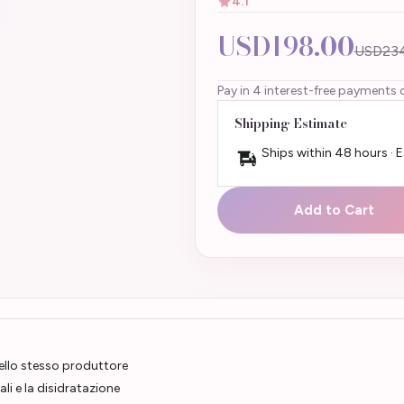
4.1
USD198.00
USD234
Pay in 4 interest-free payments 
Shipping Estimate
Ships within 48 hours · 
Add to Cart
ello stesso produttore
li e la disidratazione