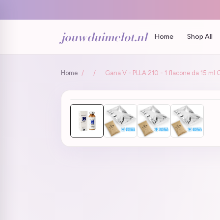
jouwduimelot.nl
Home
Shop All
Home
/
/
Gana V - PLLA 210 - 1 flacone da 15 ml