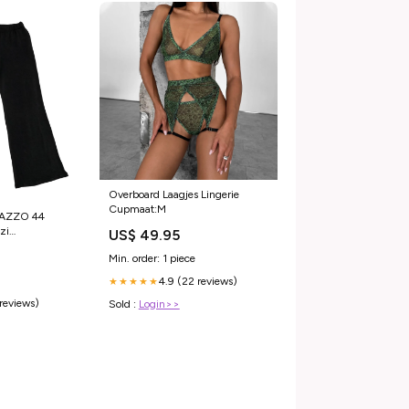
Overboard Laagjes Lingerie
Cupmaat:M
AZZO 44
zi
US$ 49.95
ntaloniLarghi
Min. order: 1 piece
TaglieReali
4.9 (22 reviews)
★★★★★
ModaInvernale
 reviews)
ta
Sold :
Login>>
a
Unica