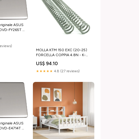
riginale ASUS
80VD-FY265T -
ook
reviews)
MOLLA KTM 150 EXC (20-25)
FORCELLA COPPIA 4.8N - K-
TECH kawasaki-kxf-450-2005-
US$ 94.10
esi5979090
★★★★★
4.8 (27 reviews)
riginale ASUS
80VD-E4714T -
ok