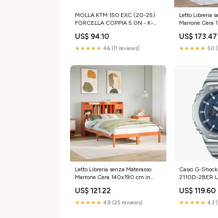
MOLLA KTM 150 EXC (20-25)
Letto Libreria 
FORCELLA COPPIA 5.0N - K-
Marrone Cera
TECH husqvarna-fc-250-2024-
Pino vida-xl
US$ 94.10
US$ 173.47
esi2693550
★★★★★
4.6 (11 reviews)
★★★★★
5.0 
Letto Libreria senza Materasso
Casio G-Shock
Marrone Cera 140x190 cm in
2110D-2BER 
Pino SmartTv
DISPONIBILE 
US$ 121.22
US$ 119.60
★★★★★
4.9 (25 reviews)
★★★★★
4.3 