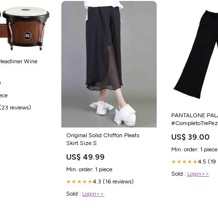
Headliner Wine
0
iece
(23 reviews)
PANTALONE PAL
#CompletoTrePez
#LanaMorbida #Pa
Original Solid Chiffon Pleats
US$ 39.00
#MagliaColloAlto
Skirt Size:S
#CardiganLungo #
Min. order: 1 piece
#Dalla38Alla60 #
US$ 49.99
4.5 (19
#ProduzioneDiret
★★★★★
Min. order: 1 piece
#VestibilitàPerfett
Sold :
Login>>
#StileFemminile
4.3 (16 reviews)
★★★★★
#Semplicemente
Sold :
Login>>