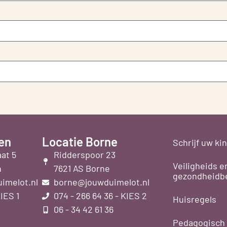
en
Locatie Borne
Schrijf uw kin
at 5
Ridderspoor 23
Veiligheids e
n
7621 AS Borne
gezondheidbe
imelot.nl
borne@jouwduimelot.nl
KIES 1
074 - 266 64 36 - KIES 2
Huisregels
06 - 34 42 61 36
Pedagogisch 