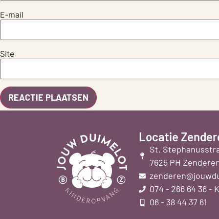
E-mail
Site
Locatie Zender
St. Stephanusstra
7625 PH Zendere
zenderen@jouwdu
074 - 266 64 36 - 
06 - 38 44 37 61