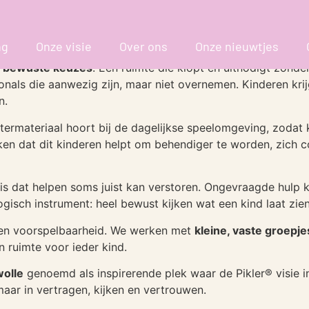
oek van JUTTER & Co. Zij kwamen kijken hoe wij de
Pikle
voeren”, maar omdat we steeds opnieuw kiezen voor dezelfd
ng
Onze visie
Over ons
Onze nieuwtjes
, bewuste keuzes
. Een ruimte die klopt en uitnodigt zonder
ls die aanwezig zijn, maar niet overnemen. Kinderen krijgen
n.
lautermateriaal hoort bij de dagelijkse speelomgeving, zoda
n dat dit kinderen helpt om behendiger te worden, zich c
 is dat helpen soms juist kan verstoren. Ongevraagde hulp
isch instrument: heel bewust kijken wat een kind laat zien,
en voorspelbaarheid. We werken met
kleine, vaste groepje
en ruimte voor ieder kind.
olle
genoemd als inspirerende plek waar de Pikler® visie in
 maar in vertragen, kijken en vertrouwen.